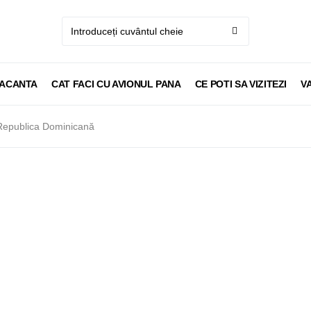
VACANTA
CAT FACI CU AVIONUL PANA
CE POTI SA VIZITEZI
V
 Republica Dominicană