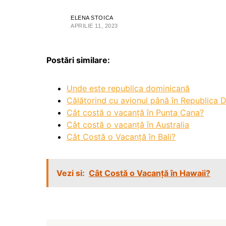
ELENA STOICA
APRILIE 11, 2023
Postări similare:
Unde este republica dominicană
Călătorind cu avionul până în Republica 
Cât costă o vacanță în Punta Cana?
Cât costă o vacanță în Australia
Cât Costă o Vacanță în Bali?
Vezi si:
Cât Costă o Vacanță în Hawaii?