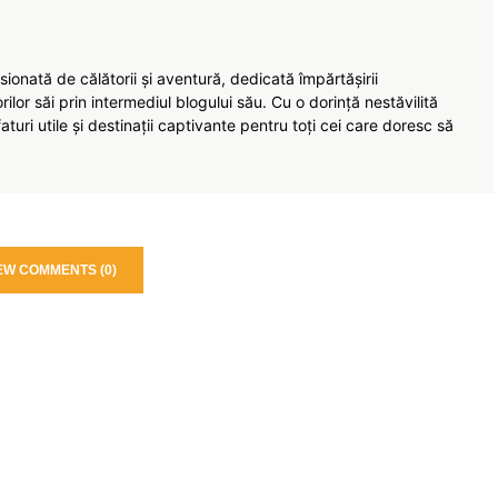
ionată de călătorii și aventură, dedicată împărtășirii
torilor săi prin intermediul blogului său. Cu o dorință nestăvilită
turi utile și destinații captivante pentru toți cei care doresc să
EW COMMENTS (0)