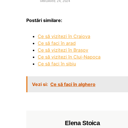
IANUARIE 24, 2024
Postări similare:
Ce să vizitezi în Craiova
Ce să faci în arad
Ce să vizitezi în Brașov
Ce să vizitezi în Cluj-Napoca
Ce să faci în sibiu
Vezi si:
Ce să faci în alghero
Elena Stoica