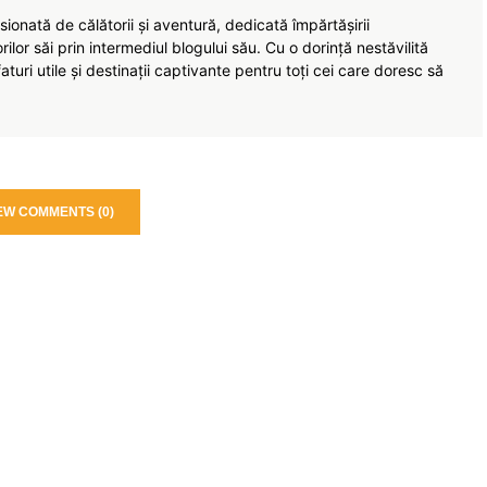
ionată de călătorii și aventură, dedicată împărtășirii
torilor săi prin intermediul blogului său. Cu o dorință nestăvilită
turi utile și destinații captivante pentru toți cei care doresc să
EW COMMENTS (0)