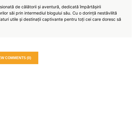
ionată de călătorii și aventură, dedicată împărtășirii
torilor săi prin intermediul blogului său. Cu o dorință nestăvilită
turi utile și destinații captivante pentru toți cei care doresc să
EW COMMENTS (0)