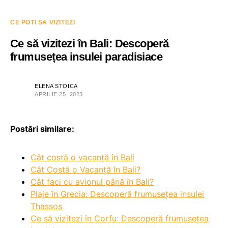
CE POTI SA VIZITEZI
Ce să vizitezi în Bali: Descoperă
frumusețea insulei paradisiace
ELENA STOICA
APRILIE 25, 2023
Postări similare:
Cât costă o vacanță în Bali
Cât Costă o Vacanță în Bali?
Cât faci cu avionul până în Bali?
Plaje în Grecia: Descoperă frumusețea insulei
Thassos
Ce să vizitezi în Corfu: Descoperă frumusețea