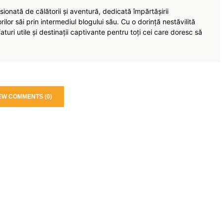
ionată de călătorii și aventură, dedicată împărtășirii
torilor săi prin intermediul blogului său. Cu o dorință nestăvilită
turi utile și destinații captivante pentru toți cei care doresc să
EW COMMENTS (0)