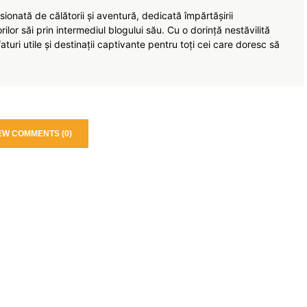
ionată de călătorii și aventură, dedicată împărtășirii
torilor săi prin intermediul blogului său. Cu o dorință nestăvilită
turi utile și destinații captivante pentru toți cei care doresc să
EW COMMENTS (0)