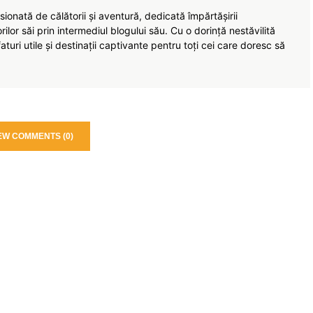
ionată de călătorii și aventură, dedicată împărtășirii
torilor săi prin intermediul blogului său. Cu o dorință nestăvilită
turi utile și destinații captivante pentru toți cei care doresc să
EW COMMENTS (0)