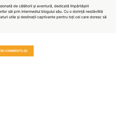
ionată de călătorii și aventură, dedicată împărtășirii
torilor săi prin intermediul blogului său. Cu o dorință nestăvilită
turi utile și destinații captivante pentru toți cei care doresc să
EW COMMENTS (0)