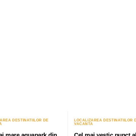
AREA DESTINATIILOR DE
LOCALIZAREA DESTINATIILOR 
A
VACANTA
ai mare aquapark din
Cel mai vestic punct a