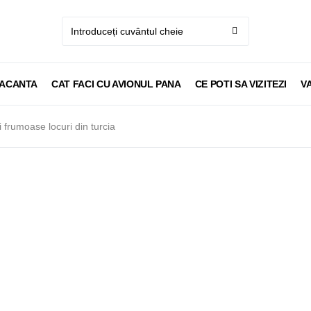
VACANTA
CAT FACI CU AVIONUL PANA
CE POTI SA VIZITEZI
V
 frumoase locuri din turcia