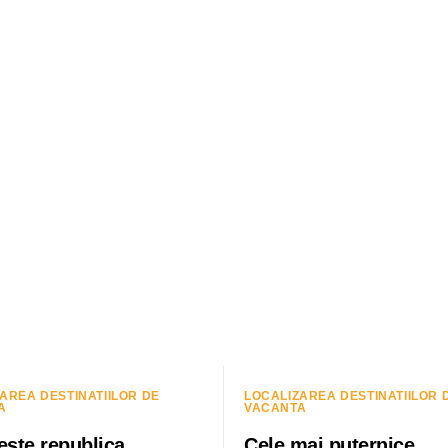
AREA DESTINATIILOR DE
LOCALIZAREA DESTINATIILOR 
A
VACANTA
este republica
Cele mai puternice