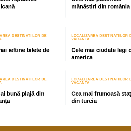
icană
mănăstiri din românia
AREA DESTINATIILOR DE
LOCALIZAREA DESTINATIILOR 
A
VACANTA
ai ieftine bilete de
Cele mai ciudate legi 
america
AREA DESTINATIILOR DE
LOCALIZAREA DESTINATIILOR 
A
VACANTA
ai bună plajă din
Cea mai frumoasă sta
anța
din turcia