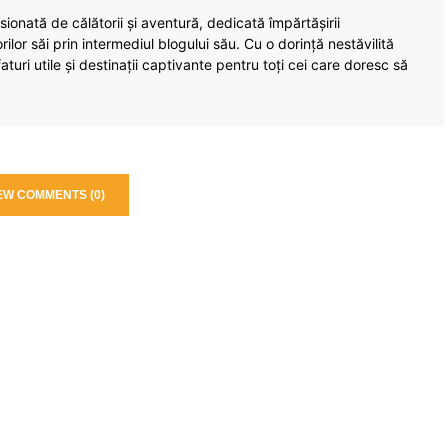
ionată de călătorii și aventură, dedicată împărtășirii
torilor săi prin intermediul blogului său. Cu o dorință nestăvilită
turi utile și destinații captivante pentru toți cei care doresc să
EW COMMENTS (0)