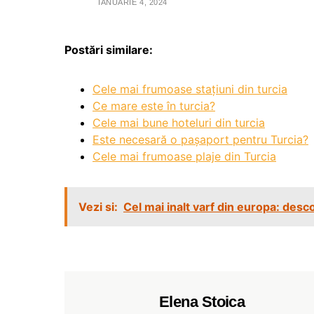
IANUARIE 4, 2024
Postări similare:
Cele mai frumoase stațiuni din turcia
Ce mare este în turcia?
Cele mai bune hoteluri din turcia
Este necesară o pașaport pentru Turcia?
Cele mai frumoase plaje din Turcia
Vezi si:
Cel mai inalt varf din europa: des
Elena Stoica