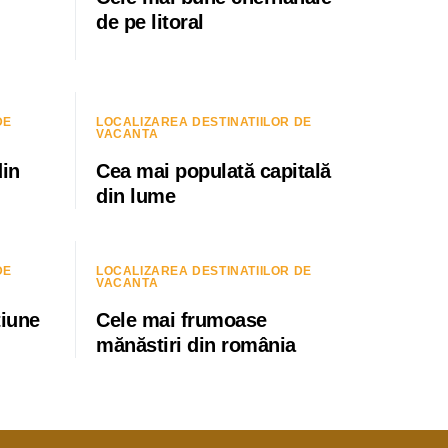
de pe litoral
DE
LOCALIZAREA DESTINATIILOR DE
VACANTA
din
Cea mai populată capitală
din lume
DE
LOCALIZAREA DESTINATIILOR DE
VACANTA
țiune
Cele mai frumoase
mănăstiri din românia