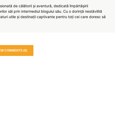
ionată de călătorii și aventură, dedicată împărtășirii
torilor săi prin intermediul blogului său. Cu o dorință nestăvilită
turi utile și destinații captivante pentru toți cei care doresc să
EW COMMENTS (0)