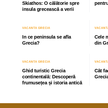
Skiathos: O călătorie spre
pentr
insula grecească a verii
VACANTA GRECIA
VACANT
In ce peninsula se afla
Cele 
Grecia?
din G
VACANTA GRECIA
VACANT
Ghid turistic Grecia
Cât fa
continentală: Descoperă
Greci
frumusețea și istoria antică