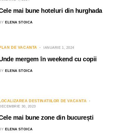
Cele mai bune hoteluri din hurghada
BY
ELENA STOICA
PLAN DE VACANTA
IANUARIE 1, 2024
Unde mergem în weekend cu copii
BY
ELENA STOICA
LOCALIZAREA DESTINATIILOR DE VACANTA
DECEMBRIE 30, 2023
Cele mai bune zone din bucurești
BY
ELENA STOICA