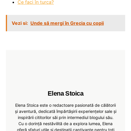
Ce faci în turca?
Vezi si:
Unde să mergi în Grecia cu copii
Elena Stoica
Elena Stoica este o redactoare pasionată de călătorii
și aventură, dedicată împărtășirii experiențelor sale și
inspirării cititorilor săi prin intermediul blogului său.
Cu o dorință nestăvilită de a explora lumea, Elena
oferă sfaturi utile și destinații captivante pentru toți