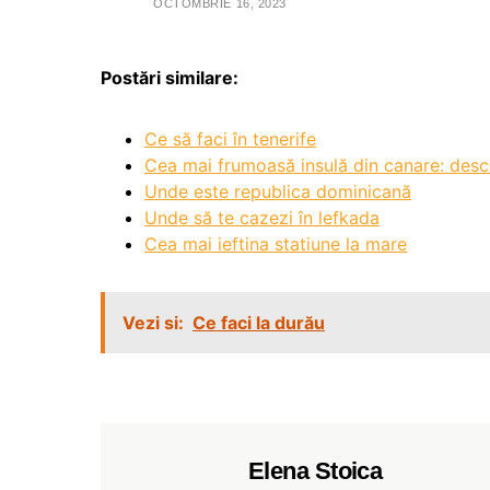
OCTOMBRIE 16, 2023
Postări similare:
Ce să faci în tenerife
Cea mai frumoasă insulă din canare: desc
Unde este republica dominicană
Unde să te cazezi în lefkada
Cea mai ieftina statiune la mare
Vezi si:
Ce faci la durău
Elena Stoica