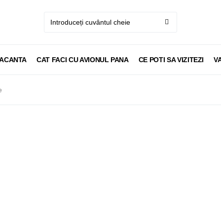
VACANTA
CAT FACI CU AVIONUL PANA
CE POTI SA VIZITEZI
V
e