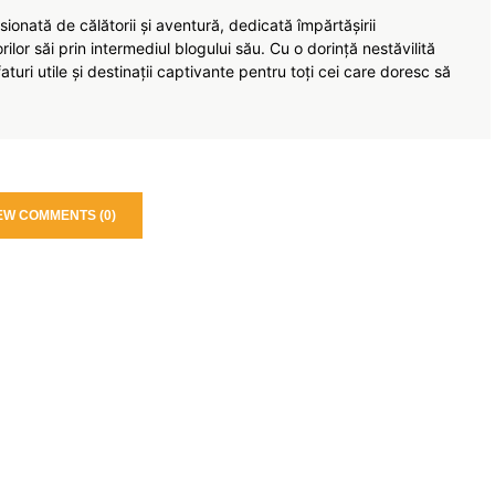
ionată de călătorii și aventură, dedicată împărtășirii
torilor săi prin intermediul blogului său. Cu o dorință nestăvilită
turi utile și destinații captivante pentru toți cei care doresc să
EW COMMENTS (0)