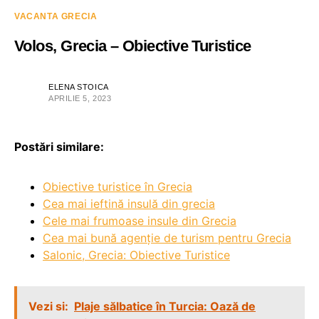
VACANTA GRECIA
Volos, Grecia – Obiective Turistice
ELENA STOICA
APRILIE 5, 2023
Postări similare:
Obiective turistice în Grecia
Cea mai ieftină insulă din grecia
Cele mai frumoase insule din Grecia
Cea mai bună agenție de turism pentru Grecia
Salonic, Grecia: Obiective Turistice
Vezi si:
Plaje sălbatice în Turcia: Oază de