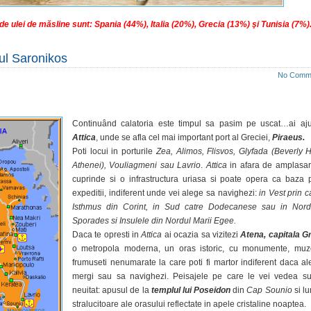
de ulei de măsline sunt: Spania (44%), Italia (20%), Grecia (13%) şi Tunisia (7%)
ful Saronikos
No Comm
Continuând calatoria este timpul sa pasim pe uscat…ai aj
Attica
, unde se afla cel mai important port al Greciei,
Piraeus.
Poti locui in porturile
Zea, Alimos, Flisvos, Glyfada (Beverly Hi
Athenei), Vouliagmeni sau Lavrio
.
Attica
in afara de amplasa
cuprinde si o infrastructura uriasa si poate opera ca baza 
expeditii, indiferent unde vei alege sa navighezi:
in Vest prin c
Isthmus din Corint, in Sud catre Dodecanese sau in Nord
Sporades si Insulele din Nordul Marii Egee.
Daca te opresti in
Attica
ai ocazia sa vizitezi
Atena, capitala Gr
o metropola moderna, un oras istoric, cu monumente, muz
frumuseti nenumarate la care poti fi martor indiferent daca al
mergi sau sa navighezi. Peisajele pe care le vei vedea s
neuitat: apusul de la
templul lui Poseidon
din
Cap Sounio
si lu
stralucitoare ale orasului reflectate in apele cristaline noaptea.