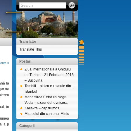
Translator
Translate This
Postari
ents »
Ziua Internationala a Ghidului
de Turism – 21 Februarie 2018
– Bucovina
nă la
Tombili – pisica cu statuie din…
jat de
Istanbul
nierea
Manastirea Cetatuia Negru
Voda – tezaur duhovnicesc
at, în
Kaliakra – cap frumos
Miracolul din canionul Minis
 Lumea
alia şi
Categorii