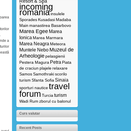
Resort & Spa
incoming
romania
insulele
toarea
Sporades
Kusadasi
Madaba
Main
manastirea Basarbovo
orilor
Marea Egee
Marea
.
Ionica
Marea Marmara
unde a
Marea Neagra
Meteora
turilor
Muzeul de
Muntele Nebo
ceastă
Arheologie
pelasgienii
Petra
Pestera Magura
Piata
de craciun
plajele
relaxare
Samos
Samothraki
scorilo
Sinaia
turism
Sfanta Sofia
travel
sporturi nautice
forum
turism
Turcia
Wadi Rum
zborul cu balonul
Curs valutar
Recent Posts