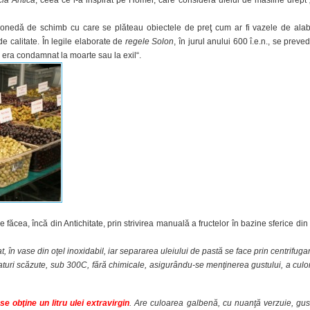
ia Antică
, ceea ce l-a inspirat pe Homer, care considera uleiul de măsline drept 
monedă de schimb cu care se plăteau obiectele de preţ cum ar fi vazele de alab
e calitate. În legile elaborate de
regele Solon
, în jurul anului 600 î.e.n., se preve
n era condamnat la moarte sau la exil“.
făcea, încă din Antichitate, prin strivirea manuală a fructelor în bazine sferice din 
 în vase din oţel inoxidabil, iar separarea uleiului de pastă se face prin centrifuga
turi scăzute, sub 300C, fără chimicale, asigurându-se menţinerea gustului, a culori
e obţine un litru ulei extravirgin
. Are culoarea galbenă, cu nuanţă verzuie, gus