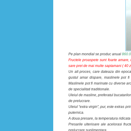
Pe plan mondial se produc anual
860.0
Fructele proaspete sunt foarte amare, 
sare pret de mai multe saptamani ( 40 zi
Un alt proces, care dateaza din epoca
gustul amar dispare, maslinele pot fi
Maslinele pot fi marinate cu diverse arom
de specialitati traditionale.
Uleiul de masline, preferatul bucatarilo
de prelucrare.
Uleiul “extra virgin”, pur, este extras p
puternica.
A doua presare, la temperatura ridicata 
Presarile ulterioare ale acelorasi fruc
prelucrare suplimentara.