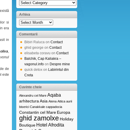
există
Arhiva
lor si
in era
Comentarii
sit in
Bibiri Raluca on
Contact
ghid george on
Contact
oliva
,
elisabeta coravu on
Contact
avonul
Balchik, Cap Kaliakra –
vagonul.info
on
Despre mine
rde de
quick detox on
Labirintul din
l este
Creta
Cuvinte cheie
Aqaba
Alexandru cel Mare
arhitectura
Asia
Atena
Attica
aurii
biserici
Canakkale
cappadocia
Constantin cel Mare
Europa
ghid zamolxe
Holiday
Hotel Afrodita
Boutique