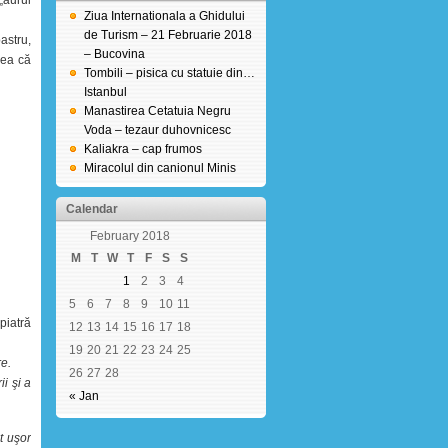
„aurul
Ziua Internationala a Ghidului
de Turism – 21 Februarie 2018
astru,
– Bucovina
dea că
Tombili – pisica cu statuie din…
Istanbul
Manastirea Cetatuia Negru
Voda – tezaur duhovnicesc
Kaliakra – cap frumos
Miracolul din canionul Minis
Calendar
February 2018
M
T
W
T
F
S
S
1
2
3
4
5
6
7
8
9
10
11
piatră
12
13
14
15
16
17
18
19
20
21
22
23
24
25
re.
26
27
28
i şi a
« Jan
t uşor