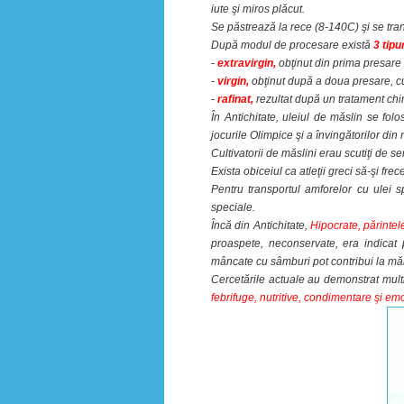
iute şi miros plăcut.
Se păstrează la rece (8-140C) şi se tran
După modul de procesare există
3 tipu
-
extravirgin,
obţinut din prima presare 
-
virgin,
obţinut după a doua presare, c
-
rafinat,
rezultat după un tratament chim
În Antichitate, uleiul de măslin se folo
jocurile Olimpice şi a învingătorilor di
Cultivatorii de măslini erau scutiţi de ser
Exista obiceiul ca atleţii greci să-şi fre
Pentru transportul amforelor cu ulei s
speciale.
Încă din Antichitate,
Hipocrate, părinte
proaspete, neconservate, era indicat 
mâncate cu sâmburi pot contribui la mărir
Cercetările actuale au demonstrat mult
febrifuge, nutritive, condimentare şi emo