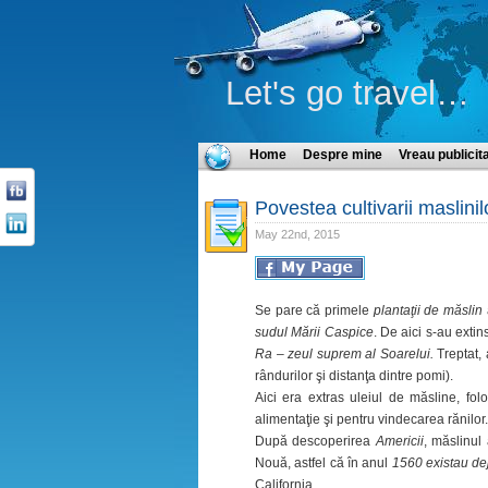
Let's go travel…
Home
Despre mine
Vreau publicit
Povestea cultivarii maslini
May 22nd, 2015
Se pare că primele
plantaţii de măslin
sudul Mării Caspice
. De aici s-au extin
Ra – zeul suprem al Soarelui.
Treptat, 
rândurilor şi distanţa dintre pomi).
Aici era extras uleiul de măsline, folo
alimentaţie şi pentru vindecarea rănilor.
După descoperirea
Americii
, măslinul
Nouă, astfel că în anul
1560 existau dej
California.