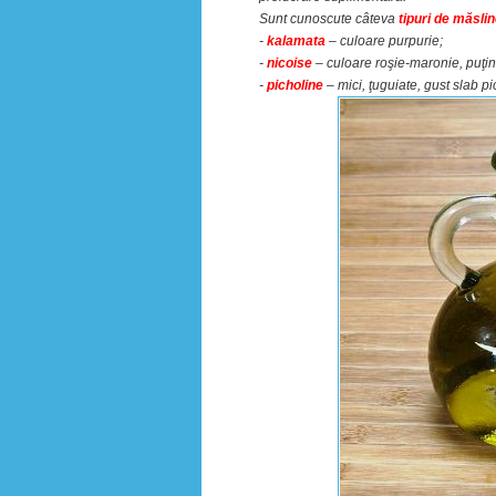
Sunt cunoscute câteva
tipuri de măslin
-
kalamata
– culoare purpurie;
-
nicoise
– culoare roşie-maronie, puţin 
-
picholine
– mici, ţuguiate, gust slab pi