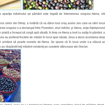
 apariţia măslinului pe pământ este legată de întemeierea oraşului Atena, vii
ânul zeilor din Olimp, a hotărât că va dărui noul oraş acelui zeu care va oferi locuit
sesia oraşului s-a declanşat între
Poseidon, zeul mărilor, şi Atena, zeiţa înţelepciunii
n piatră a început să curgă apă sărată, în timp ce Atena a lovit cu suliţa în pământ, 
aşului au preferat fructele de măslin în locul apei sărate, Zeus a decis acordarea drep
şul urmând să poarte numele de Atena. Se spune că în locul unde s-a născut a
-au răspândit toţi măslinii existenţi pe coastele stâncoase ale Greciei.