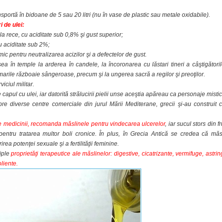
sportă în bidoane de 5 sau 20 litri
(nu în vase de plastic sau metale oxidabile).
ri de ulei:
la rece, cu aciditate sub 0,8% şi gust superior;
u aciditate sub 2%;
ic pentru neutralizarea acizilor şi a defectelor de gust.
sea în temple la arderea în candele, la încoronarea cu lăstari tineri a câştigătoril
n marile războaie sângeroase, precum şi la ungerea sacră a regilor şi preoţilor.
viciul militar.
ce capul cu ulei, iar datorită strălucirii pielii unse aceştia apăreau ca personaje mistic
pre diverse centre comerciale din jurul Mării Mediterane, grecii şi-au construit c
le medicinii, recomanda măslinele pentru vindecarea ulcerelor
, iar sucul stors din f
pentru tratarea multor boli cronice. În plus, în Grecia Antică se credea că măs
ea potenţei sexuale şi a fertilităţii feminine.
iple
proprietăţi terapeutice ale măslinelor: digestive, cicatrizante, vermifuge, astrin
liente.