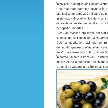
În prezent,
plantaţiile din California
sunt
Cele mai mari suprafeţe ocupate în pr
plantaţii cu aproape 200 milioane de măs
In perioada Greciei Antice deja se stab
dinstanta dintre ele; mai mult, in consti
pedepsit cu moartea.
Uleiul de masline
era foarte solicitat
coloniile grecesti de la
Marea Neagra
p
Datorita importantei maslinelor pentr
derivat din grecescul
elais, elaia
, care
maslo
, care inseamna ‘’ulei, grasime’’).
În cartea
Facerea a Vechiului Testame
măslin. Atunci a cunoscut Noe că apele
o plantă de valoare, ale cărei fructe sunt