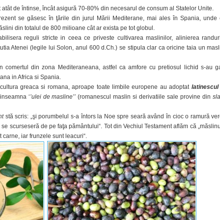
 atât de întinse, încât asigură 70-80% din necesarul de consum al Statelor Unite.
ezent se găsesc în ţările din jurul Mării Mediterane, mai ales în Spania, unde 
lini din totalul de 800 milioane cât ar exista pe tot globul.
ilisera reguli stricte in ceea ce priveste cultivarea maslinilor, alinierea randuri
tutia Atenei (legile lui Solon, anul 600 d.Ch.) se stipula clar ca oricine taia un masl
 in comertul din zona Mediteraneana, astfel ca amfore cu pretiosul lichid s-au ga
ana in Africa si Spania.
u cultura greaca si romana, aproape toate limbile europene au adoptat
latinescul 
 inseamna ‘
’ulei de masline’’
(romanescul maslin si derivatiile sale provine din
sl
nt
stă scris: „şi porumbelul s-a întors la Noe spre seară având în cioc o ramură ve
 se scurseseră de pe faţa pământului“. Tot din Vechiul Testament aflăm că „măslinu
 carne, iar frunzele sunt leacuri“.