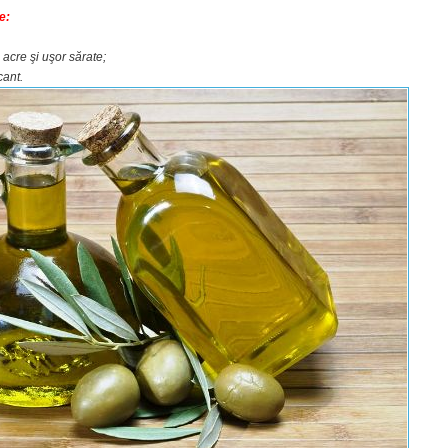
e:
acre şi uşor sărate;
cant.