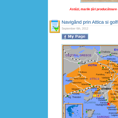
Astăzi, marile ţări producătoare 
Navigând prin Attica si gol
September 6th, 2012