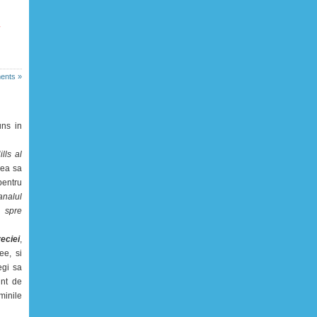
.
ents »
uns in
lls al
rea sa
pentru
analul
 spre
eciei
,
ee, si
egi sa
unt de
minile