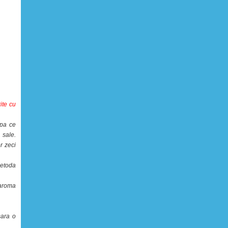
ite cu
upa ce
 sale.
r zeci
metoda
 aroma
sara o