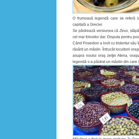
O frumoasă legendă care se referă la
capitală a Greciei.
Se păstrează versiunea că
Zeus
, stăp
cel mai folositor dar. Disputa pentru po
Când Poseidon a lovit cu tridentul său î
răsărit un măslin. Întrucât locuitorii or
asupra noului oraş zeiţei Atena, ora
legendă s-a păstrat un măslin din care s