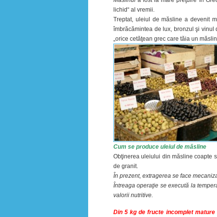
Măslinul
a fost la mare preţuire în
Grec
lichid“ al vremii.
Treptat, uleiul de măsline a devenit 
îmbrăcămintea de lux, bronzul şi vinul d
„orice cetăţean grec care tăia un măsli
Cum se produce uleiul de măsline
Obţinerea uleiului din măsline coapte se 
de granit.
În prezent, extragerea se face mecanizat,
Întreaga operaţie se execută la tempera
valorii nutritive.
Din 5 kg de fructe incomplet mature s