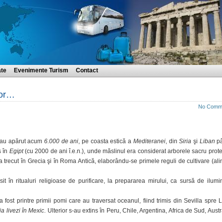
ate
Evenimente Turism
Contact
lor…
No Comm
au apărut acum
6.000 de ani
, pe coasta estică a
Mediteranei
, din
Siria
şi
Liban
pâ
s în
Egipt
(cu 2000 de ani î.e.n.), unde măslinul era considerat arborele sacru prote
a trecut în Grecia şi în Roma Antică, elaborându-se primele reguli de cultivare (ali
sit în ritualuri religioase de purificare, la prepararea mirului, ca sursă de ilumin
 a fost printre primii pomi care au traversat oceanul, fiind trimis din Sevilla spre
a livezi în Mexic
. Ulterior s-au extins în Peru, Chile, Argentina, Africa de Sud, Austr